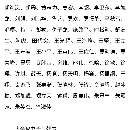
胡海岚、胡霁、黄志力、姜宏、李韶、李卫东、李毓
龙、刘强、刘清华、鲁艺、罗欢、罗振革、马秋富、
毛颖、穆宇、彭勃、仇子龙、施路平、时松海、舒友
生、陶虎、田代实、王光辉、王海峰、王坚、王立
平、王守岩、王小平、王英伟、王佐仁、吴海涛、吴
青峰、吴思、武胜昔、谢维、熊伟、徐晗、徐敏、徐
璎、许琪、薛天、杨竞、杨天明、杨巍、杨振纲、于
翔、袁逖飞、张嘉漪、张晓林、张智、章晓辉、赵冰
樵、郑加麟、郑立荣、钟毅、周嘉伟、朱景宁、朱露
莎、朱英杰、竺淑佳
大会秘书长：韩雪